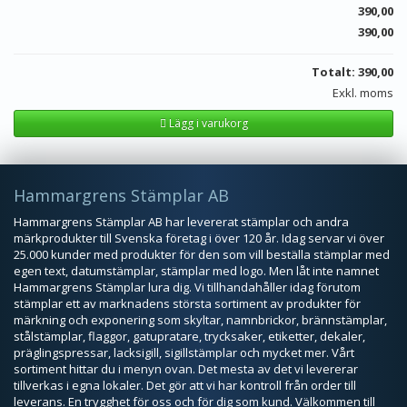
390,00
390,00
Totalt:
390,00
Exkl. moms
Lägg i varukorg
Hammargrens Stämplar AB
Hammargrens Stämplar AB har levererat stämplar och andra
märkprodukter till Svenska företag i över 120 år. Idag servar vi över
25.000 kunder med produkter för den som vill beställa stämplar med
egen text, datumstämplar, stämplar med logo. Men låt inte namnet
Hammargrens Stämplar lura dig. Vi tillhandahåller idag förutom
stämplar ett av marknadens största sortiment av produkter för
märkning och exponering som skyltar, namnbrickor, brännstämplar,
stålstämplar, flaggor, gatupratare, trycksaker, etiketter, dekaler,
präglingspressar, lacksigill, sigillstämplar och mycket mer. Vårt
sortiment hittar du i menyn ovan. Det mesta av det vi levererar
tillverkas i egna lokaler. Det gör att vi har kontroll från order till
leverans. En trygghet för oss och för dig som kund. Välkommen till