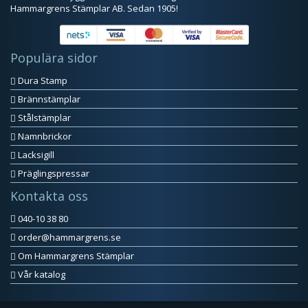
Hammargrens Stämplar AB. Sedan 1905!
Populära sidor
Dura Stamp
Brännstämplar
Stålstämplar
Namnbrickor
Lacksigill
Präglingspressar
Kontakta oss
040-10 38 80
order@hammargrens.se
Om Hammargrens Stämplar
Vår katalog