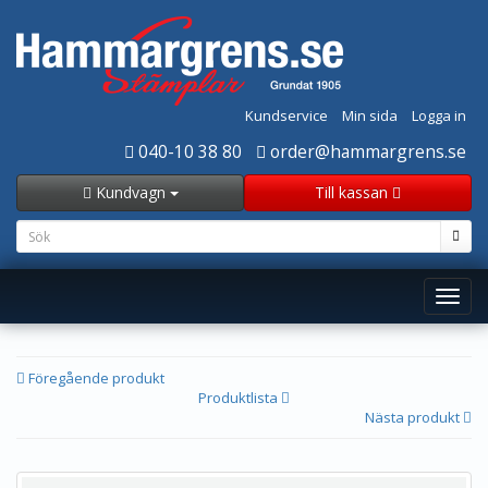
Kundservice
Min sida
Logga in
040-10 38 80
order@hammargrens.se
Kundvagn
Till kassan
Toggl
navig
Föregående produkt
Produktlista
Nästa produkt