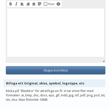
Ram
Skapa korrektur
Bifoga ett Original, skiss, symbol, logotype, etc
Klicka på "Bläddra" för att bifoga en fil. Vi tar emot filer med
formaten: ai, bmp, doc, docx, eps, gif, indd, jpg, otf, pdf, png, psd, txt,
xlx, xlsx. Max filstorlek 10MB.