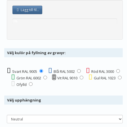
Lägg till fil...
0%
complete
Välj kulör på fyllning av gravyr:
Svart RAL 9005
Blå RAL 5002
Röd RAL 3000
Grön RAL 6002
Vit RAL 9010
Gul RAL 1023
Ofylld
Välj upphängning