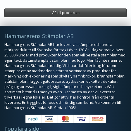
Gå till produkten
Hammargrens Stämplar AB
Hammargrens Stämplar AB har levererat stämplar och andra
märkprodukter till Svenska företag i över 120 år. Idag servar vi över
25.000 kunder med produkter för den som vill beställa stämplar med
egen text, datumstämplar, stämplar med logo. Men låt inte namnet
Hammargrens Stämplar lura dig. Vi tillhandahåller idag förutom
stämplar ett av marknadens största sortiment av produkter för
märkning och exponering som skyltar, namnbrickor, brännstämplar,
stålstämplar, flaggor, gatupratare, trycksaker, etiketter, dekaler,
präglingspressar, lacksigill, sigillstämplar och mycket mer. Vårt
sortiment hittar du i menyn ovan. Det mesta av det vi levererar
tillverkas i egna lokaler. Det gör att vi har kontroll från order till
leverans. En trygghet för oss och för dig som kund. Välkommen till
Hammargrens Stämplar AB. Sedan 1905!
Populära sidor