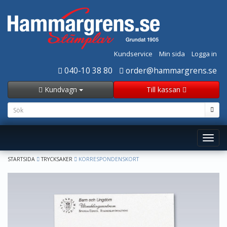
Kundservice
Min sida
Logga in
040-10 38 80
order@hammargrens.se
Kundvagn
Till kassan
Toggl
navig
STARTSIDA
TRYCKSAKER
KORRESPONDENSKORT