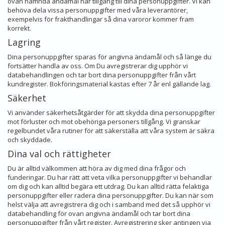
ovan nämnda ändamål har tillgång till dina personuppgifter. Vi kan
behöva dela vissa personuppgifter med våra leverantörer,
exempelvis för frakthandlingar så dina varoror kommer fram
korrekt.
Lagring
Dina personuppgifter sparas för angivna ändamål och så länge du
fortsätter handla av oss. Om Du avregistrerar dig upphör vi
databehandlingen och tar bort dina personuppgifter från vårt
kundregister. Bokföringsmaterial kastas efter 7 år enl gällande lag.
Säkerhet
Vi använder säkerhetsåtgärder för att skydda dina personuppgifter
mot förluster och mot obehöriga personers tillgång. Vi granskar
regelbundet våra rutiner för att säkerställa att våra system är säkra
och skyddade.
Dina val och rättigheter
Du är alltid välkommen att höra av dig med dina frågor och
funderingar. Du har rätt att veta vilka personuppgifter vi behandlar
om dig och kan alltid begära ett utdrag. Du kan alltid rätta felaktiga
personuppgifter eller radera dina personuppgifter. Du kan när som
helst välja att avregistrera dig och i samband med det så upphör vi
databehandling för ovan angivna ändamål och tar bort dina
personuppgifter från vårt register. Avregistrering sker antingen via