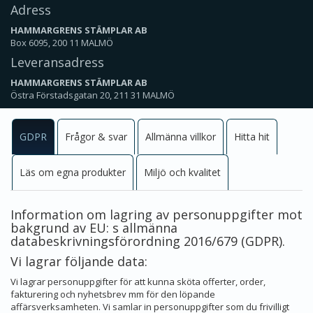
Adress
HAMMARGRENS STÄMPLAR AB
Box 6095, 200 11 MALMÖ
Leveransadress
HAMMARGRENS STÄMPLAR AB
Östra Förstadsgatan 20, 211 31 MALMÖ
GDPR
Frågor & svar
Allmänna villkor
Hitta hit
Läs om egna produkter
Miljö och kvalitet
Information om lagring av personuppgifter mot
bakgrund av EU: s allmänna
databeskrivningsförordning 2016/679 (GDPR).
Vi lagrar följande data:
Vi lagrar personuppgifter för att kunna sköta offerter, order,
fakturering och nyhetsbrev mm för den löpande
affärsverksamheten. Vi samlar in personuppgifter som du frivilligt