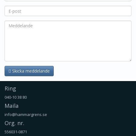
Skicka meddelande
Ring
040-10 38 80
Maila
info@hammargrens.se
Org. nr.
556031-0871