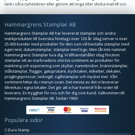
länk i våra nyhetsbrev eller genom att ringa eller skicka mail till oss.
Hammargrens Stämplar AB
Hammargrens Stämplar AB har levererat stämplar och andra
märkprodukter till Svenska företag i över 120 år. Idag servar vi över
25.000 kunder med produkter för den som vill beställa stämplar med
egen text, datumstämplar, stämplar med logo. Men låt inte namnet
Hammargrens Stämplar lura dig. Vi tillhandahåller idag förutom
stämplar ett av marknadens största sortiment av produkter för
märkning och exponering som skyltar, namnbrickor, brännstämplar,
stålstämplar, flaggor, gatupratare, trycksaker, etiketter, dekaler,
präglingspressar, lacksigill, sigillstämplar och mycket mer. Vårt
sortiment hittar du i menyn ovan. Det mesta av det vi levererar
tillverkas i egna lokaler. Det gör att vi har kontroll från order till
leverans. En trygghet för oss och för dig som kund. Välkommen till
Hammargrens Stämplar AB. Sedan 1905!
Populära sidor
Dura Stamp