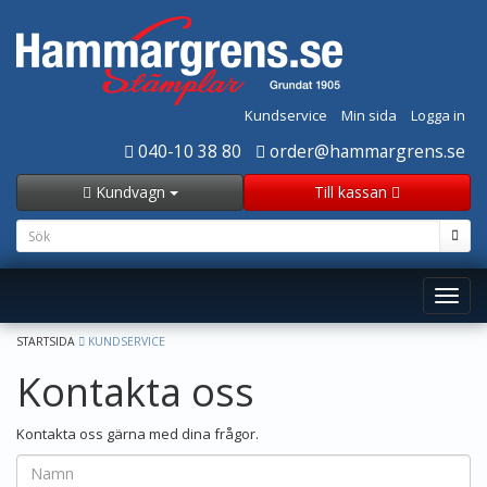
Kundservice
Min sida
Logga in
040-10 38 80
order@hammargrens.se
Kundvagn
Till kassan
Toggl
navig
STARTSIDA
KUNDSERVICE
Kontakta oss
Kontakta oss gärna med dina frågor.